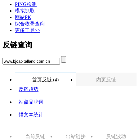
PING检测
模拟抓取
网站PK
综合收录查询
更多工具>>
反链查询
首页反链 (4)
内页反链
反链趋势
站点品牌词
锚文本统计
当前反链
出站链接
反链波动